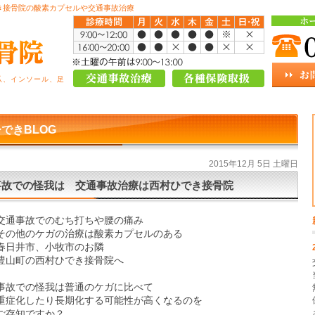
き接骨院の酸素カプセルや交通事故治療
爪、インソール、足
できBLOG
2015年12月 5日 土曜日
事故での怪我は 交通事故治療は西村ひでき接骨院
交通事故でのむち打ちや腰の痛み
その他のケガの治療は酸素カプセルのある
春日井市、小牧市のお隣
豊山町の西村ひでき接骨院へ
事故での怪我は普通のケガに比べて
重症化したり長期化する可能性が高くなるのを
ご存知ですか？