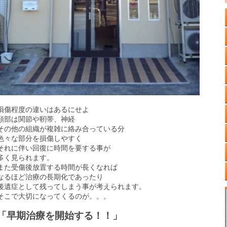
損傷程度の違いはあるにせよ
頸部は関節や靭帯、神経
その他の組織が複雑に絡み合っている分
色々な部分を損傷しやすく
それに伴い回復に時間を要する事が
多く見られます。
また受傷後放置する時間が長くなれば
なるほど治療の長期化であったり
後遺症として残ってしまう事が考えられます。
そこで大切になってくるのが。。。
「早期治療を開始する！！」