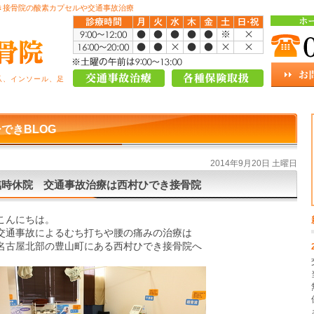
き接骨院の酸素カプセルや交通事故治療
爪、インソール、足
できBLOG
2014年9月20日 土曜日
臨時休院 交通事故治療は西村ひでき接骨院
こんにちは。
交通事故によるむち打ちや腰の痛みの治療は
名古屋北部の豊山町にある西村ひでき接骨院へ