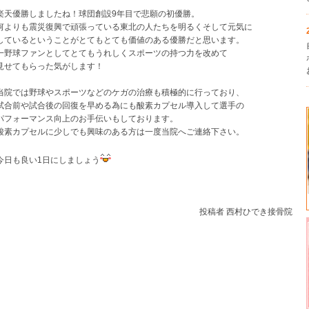
楽天優勝しましたね！球団創設9年目で悲願の初優勝。
何よりも震災復興で頑張っている東北の人たちを明るくそして元気に
しているということがとてもとても価値のある優勝だと思います。
一野球ファンとしてとてもうれしくスポーツの持つ力を改めて
見せてもらった気がします！
当院では野球やスポーツなどのケガの治療も積極的に行っており、
試合前や試合後の回復を早める為にも酸素カプセル導入して選手の
パフォーマンス向上のお手伝いもしております。
酸素カプセルに少しでも興味のある方は一度当院へご連絡下さい。
今日も良い1日にしましょう
投稿者 西村ひでき接骨院