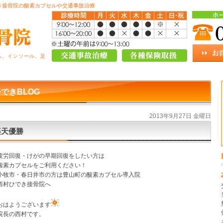
き接骨院の酸素カプセルや交通事故治療
爪、インソール、足
できBLOG
2013年9月27日 金曜日
楽天優勝
疲労回復・けがの早期回復をしたい方は
酸素カプセルをご利用ください！
小牧市・春日井市の方は豊山町の酸素カプセル導入院
西村ひでき接骨院へ
おはようございます
院長の西村です。